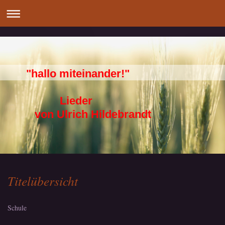
"hallo miteinander!"
Lieder
von Ulrich Hildebrandt
Titelübersicht
Schule