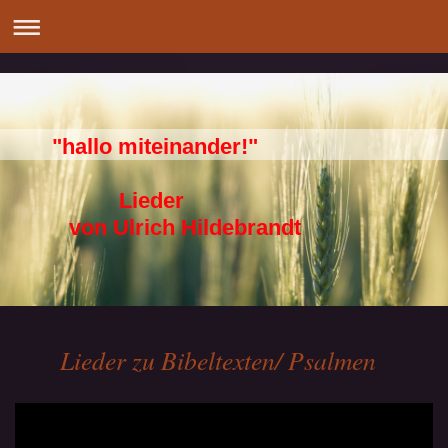
"hallo miteinander!"
Lieder
von Ulrich Hildebrandt
Lieder zu Bibeltexten/ Psalmen